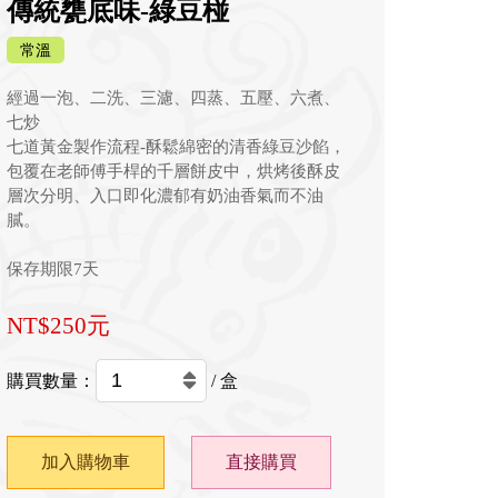
傳統甕底味-綠豆椪
常溫
經過一泡、二洗、三濾、四蒸、五壓、六煮、
七炒

七道黃金製作流程-酥鬆綿密的清香綠豆沙餡，

包覆在老師傅手桿的千層餅皮中，烘烤後酥皮
層次分明、入口即化濃郁有奶油香氣而不油
膩。 

保存期限7天
NT$250元
購買數量：
/ 盒
加入購物車
直接購買