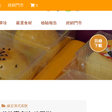
告
經銷門市
0
0
華珍
嚴選食材
檢驗報告
經銷門市
目錄
下載
緣定漢式喜餅