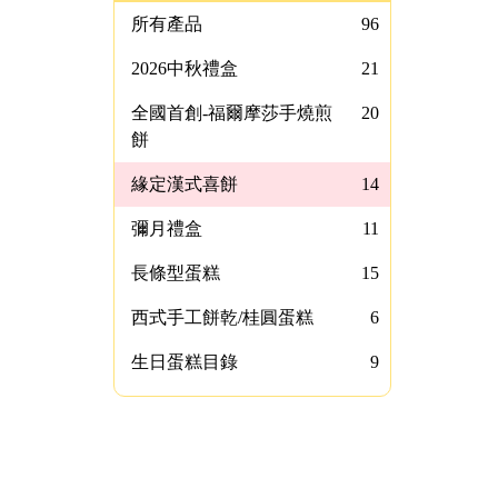
所有產品
96
2026中秋禮盒
21
全國首創-福爾摩莎手燒煎
20
餅
緣定漢式喜餅
14
彌月禮盒
11
長條型蛋糕
15
西式手工餅乾/桂圓蛋糕
6
生日蛋糕目錄
9