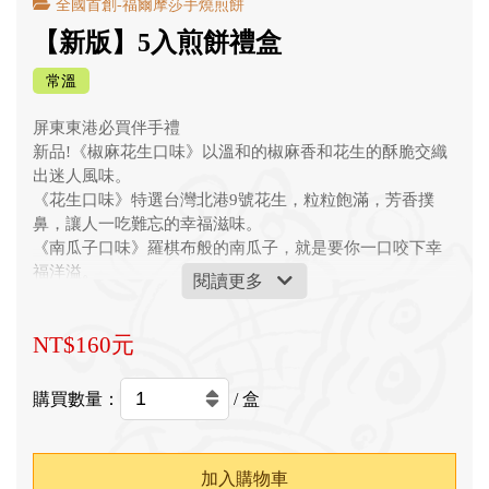
全國首創-福爾摩莎手燒煎餅
【新版】5入煎餅禮盒
常溫
屏東東港必買伴手禮

新品!《椒麻花生口味》以溫和的椒麻香和花生的酥脆交織
出迷人風味。

《花生口味》特選台灣北港9號花生，粒粒飽滿，芳香撲
鼻，讓人一吃難忘的幸福滋味。  

《南瓜子口味》羅棋布般的南瓜子，就是要你一口咬下幸
福洋溢。  

閱讀更多
《黑豆口味》保健滋補聖品，香氣獨特、口感厚實，是你
不容錯過的養生首選。  

NT$160元
《芝麻口味》養生黑白芝麻，芝麻夾心與餅香融合，齒頰
留香，不要錯過喔!
購買數量：
/ 盒
加入購物車